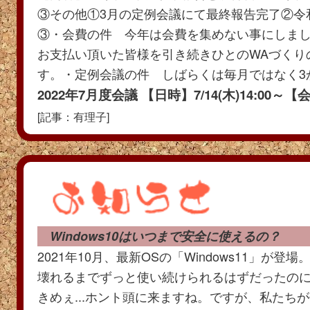
③その他①3月の定例会議にて最終報告完了②令
③・会費の件 今年は会費を集めない事にしま
お支払い頂いた皆様を引き続きひとのWAづくり
す。・定例会議の件 しばらくは毎月ではなく3
2022年7月度会議 【日時】
7/14(木)14:00
[記事：有理子]
Windows10はいつまで安全に使えるの？
2021年10月、最新OSの「Windows11」が登場。
壊れるまでずっと使い続けられるはずだったの
きめぇ...ホント頭に来ますね。ですが、私たち