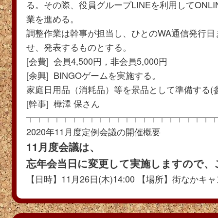
る。その際、役員グループLINEを利用してONL
業を進める。
調整作業は幹事が担当し、ひとのWA通信発行日
せ、発表するものとする。
[会費] 会員4,500円，非会員5,000円
[余興] BINGOゲームを実施する。
家庭日用品（消耗品）等を景品として準備する(
[幹事] 樺澤 保さん
┯┯┯┯┯┯┯┯┯┯┯┯┯┯┯┯┯┯┯┯┯
2020年11月度定例会議の開催概要
11月度会議は、
忘年会当日に変更して実施しますので、
【日時】11月26日(木)14:00 【場所】街なか