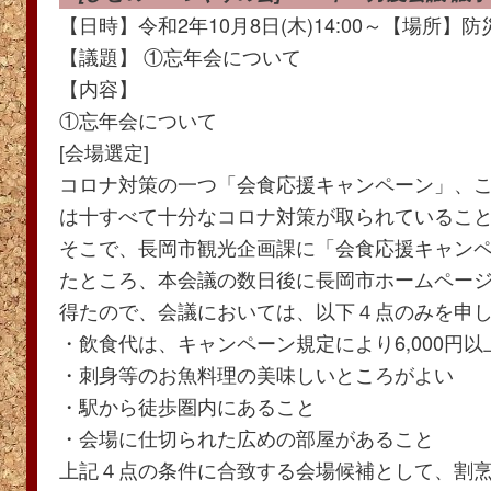
[記事：笠井]
【日時】令和2年10月8日(木)14:00～【場所】
【議題】 ①忘年会について
【内容】
①忘年会について
[会場選定]
コロナ対策の一つ「会食応援キャンペーン」、
は十すべて十分なコロナ対策が取られているこ
そこで、長岡市観光企画課に「会食応援キャン
たところ、本会議の数日後に長岡市ホームペー
得たので、会議においては、以下４点のみを申
・飲食代は、キャンペーン規定により6,000円以
・刺身等のお魚料理の美味しいところがよい
・駅から徒歩圏内にあること
・会場に仕切られた広めの部屋があること
上記４点の条件に合致する会場候補として、割