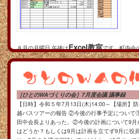
Excel教室
８月の月曜日 午後は
です。町内会
はExcelが最適です。今からでも構いません、
途
この機会にExcelを勉強し直してみませんか
お
0258-34-2480 有理子まで
［ひとのWAづくりの会］7月度会議 議事録
【日時】令和５年7月13日(木)14:00～【場所
越バスツアーの報告 ②今後の行事予定について
田中会長よりあった。②今後の計画について9月か
はどうか？もしくは9月は計画を立てず9月に役