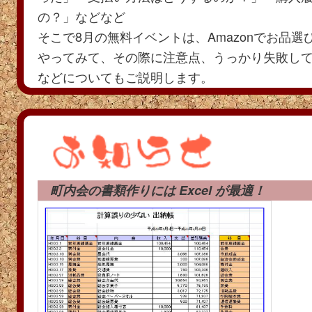
の？」などなど
そこで8月の無料イベントは、Amazonでお品
やってみて、その際に注意点、うっかり失敗し
などについてもご説明します。
【８月無料イベント】
８/26(土) 13:30～ 
サポート会員：無料、非会員：2,000円、事前申込み
[有理子まで]
町内会の書類作りには Excel が最適！