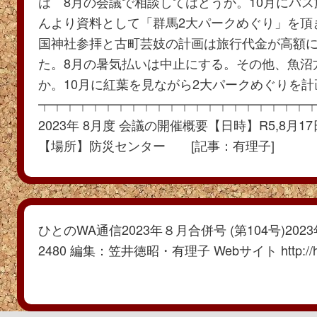
は 8月の会議で相談してはどうか。10月にバ
んより資料として「群馬2大パークめぐり」を頂
国神社参拝と古町芸妓の計画は旅行代金が高額
た。8月の暑気払いは中止にする。その他、魚沼
か。10月に紅葉を見ながら2大パークめぐりを
┯┯┯┯┯┯┯┯┯┯┯┯┯┯┯┯┯┯┯┯┯
2023年 8月度 会議の開催概要【日時】R5,8月17日(
【場所】防災センター [記事：有理子]
ひとのWA通信2023年８月合併号 (第104号)2023
2480 編集：笠井徳昭・有理子 Webサイト http://hito