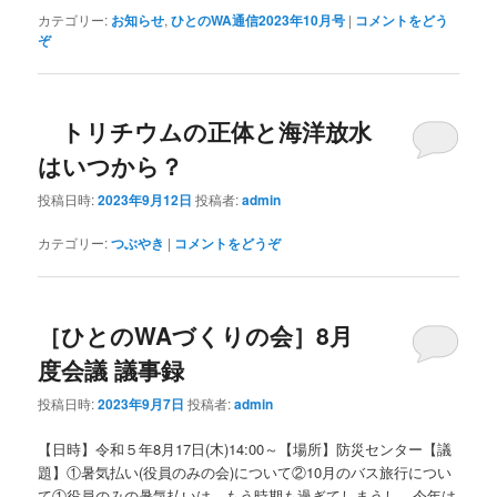
カテゴリー:
お知らせ
,
ひとのWA通信2023年10月号
|
コメントをどう
ぞ
トリチウムの正体と海洋放水
はいつから？
投稿日時:
2023年9月12日
投稿者:
admin
カテゴリー:
つぶやき
|
コメントをどうぞ
［ひとのWAづくりの会］8月
度会議 議事録
投稿日時:
2023年9月7日
投稿者:
admin
【日時】令和５年8月17日(木)14:00～【場所】防災センター【議
題】①暑気払い(役員のみの会)について②10月のバス旅行につい
て①役員のみの暑気払いは、もう時期も過ぎてしまうし、今年は