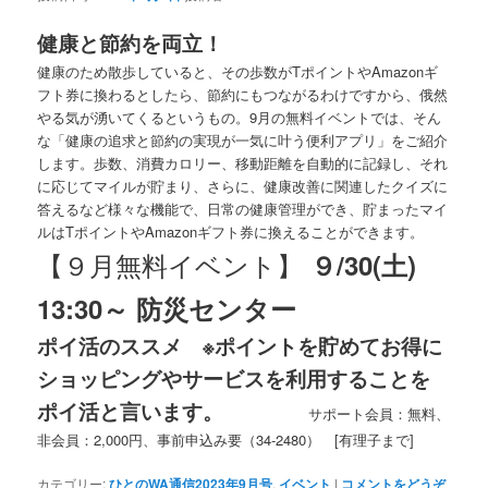
健康と節約を両立！
健康のため散歩していると、その歩数がTポイントやAmazonギ
フト券に換わるとしたら、節約にもつながるわけですから、俄然
やる気が湧いてくるというもの。9月の無料イベントでは、そん
な「健康の追求と節約の実現が一気に叶う便利アプリ」をご紹介
します。歩数、消費カロリー、移動距離を自動的に記録し、それ
に応じてマイルが貯まり、さらに、健康改善に関連したクイズに
答えるなど様々な機能で、日常の健康管理ができ、貯まったマイ
ルはTポイントやAmazonギフト券に換えることができます。
【９月無料イベント】
９/30(土)
13:30～ 防災センター
ポイ活のススメ ※
ポイントを貯めてお得に
ショッピングやサービスを利用することを
ポイ活と言います。
サポート会員：無料、
非会員：2,000円、事前申込み要（34-2480） [有理子まで]
カテゴリー:
ひとのWA通信2023年9月号
,
イベント
|
コメントをどうぞ