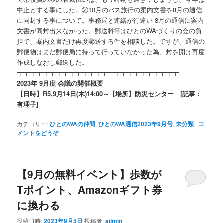
中止とする事にした。②10月のバス旅行の案内文書を8月の通信
に同封する事について。事務局と連絡が行違い 8月の通信に案内
文書が同封出来なかった。郵送料等はひとのWAづくりの会の負
担で、案内文書だけ再度郵送する件を相談した。ですが、通信の
郵便物はまだ郵便局に持って行っていなかった為、封を開け再度
作成しなおし郵送した。
┯┯┯┯┯┯┯┯┯┯┯┯┯┯┯┯┯┯┯┯┯┯┯┯┯
2023年 9月度 会議の開催概要
【日時】R5,9月14日(木)14:00～【場所】防災センター [記事：
有理子]
カテゴリー:
ひとのWAの仲間
,
ひとのWA通信2023年9月号
,
未分類
|
コ
メントをどうぞ
【9月の無料イベント】歩数が
Tポイント、Amazonギフト券
に換わる
投稿日時:
2023年9月5日
投稿者:
admin