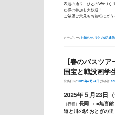
表題の通り、ひとのWAづくり
た様の参加も大歓迎！
ご希望ご意見もお気軽にどう
カテゴリー:
お知らせ
,
ひとのWA通信2
【春のバスツア
国宝と戦没画学
投稿日時:
2025年2月24日
投稿者:
ad
2025年５月23日
長岡 → ■無言館
［行程］
道と川の駅 おとぎの里 