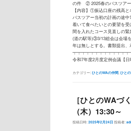
の件 ② 2025春のバスツ
【内容】①振込口座の残高と
バスツアー当初の計画の途中
着いて食べたいとの要望を受
間を入れたコース見直しの緊急会
(道の駅等)③3/13総会は
年は無しとする。書類提出、
┯┯┯┯┯┯┯┯┯┯┯┯┯
令和7年度2月度定例会議【日時】
カテゴリー:
ひとのWAの仲間
,
ひとの
［ひとのWAづく
（木）13:30～
投稿日時:
2025年2月24日
投稿者:
ad