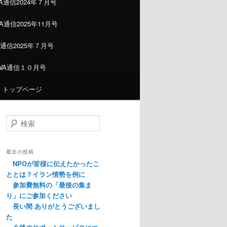
A通信2024年７月号
通信2025年11月号
通信2025年７月号
WA通信１０月号
トップページ
検索
最近の投稿
NPOが皆様に伝えたかったこ
ととは？イラン情勢を例に
参加費無料の「最後の集ま
り」にご参加ください
長い間 ありがとうございまし
た