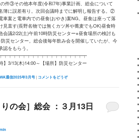
アーの件③その他本年度(令和7年)事業計画、総会について
名簿に誤差有り。次回会議時までに解明し報告する。②
電車案と電車内での昼食(おやき)案NG。昼食は座って落
け見直す(長野名物では無くカツ丼や蕎麦でもOK)昼食時
議2/22(土)午前10時防災センター※昼食場所の検討も
会場を防災センター。総会後毎年飲み会を開催していたが、今
承認をもらう。
┯┯┯┯┯┯┯┯┯┯┯┯┯┯┯┯┯┯┯
3/13(木)14:00～【場所】防災センター
WA通信2025年3月号
|
コメントをどうぞ
りの会］総会 ：３月13日
min