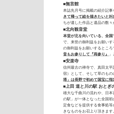
■無言館
本誌先月号に掲載の紹介記事
きて帰って絵を描きたいと叫
ちが遺した作品と遺品の数々
■北向観音堂
本堂が北を向いている、全国
で、来世の御利益をお願いす
の御利益をお願いするところ
音もお参りして『両参り』
」
■安楽寺
信州最古の禅寺で、真田太平
宿）として、そして草のもの
塔」は長野で初めて国宝に指
■上田 道と川の駅 おとぎ
雄大な千曲川の流れや、日本
の駅」が一体となった全国初
定食などを提供する食事処等
きなものをお召上り頂きます