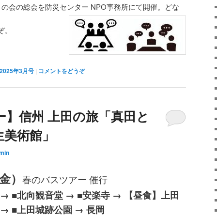
の会の総会を防災センター NPO事務所にて開催。どな
ぞ。
025年3月号
|
コメントをどうぞ
ー】信州 上田の旅「真田と
生美術館」
min
（金）
春のバスツアー 催行
 → ■北向観音堂 → ■安楽寺 → 【昼食】上田
→ ■上田城跡公園 → 長岡