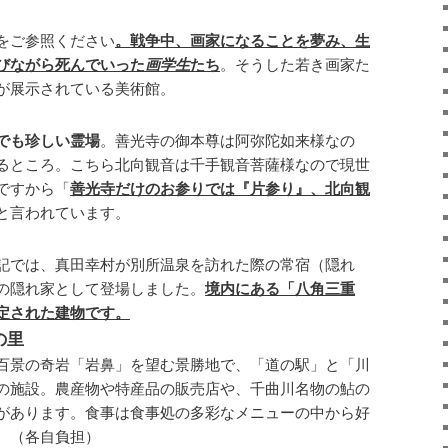
をご参照ください
。戦争中、画家になることを夢み、生
びながら死んでいった
画学生
たち
。そうした若き画家た
が展示されている美術館。
でも珍しい霊場
。善光寺の御本尊は阿弥陀如来様なの
るところ。こちら北向観音は千手観音菩薩様なので現世
ですから「
善光寺だけのお参りでは『片参り』、北向観
と言われています。
記では、真田幸村が別所温泉を訪れた際の常宿（隠れ
の隠れ家として登場しました。
境内にある「八角三重
定された建物です。
の里
百景の奇岩「岩鼻」を望む景勝地で、「道の駅」と「川
の施設。農産物や特産品の販売店や、千曲川名物の鮎の
があります。食事は食事処の多彩なメニューの中から好
。（各自負担）