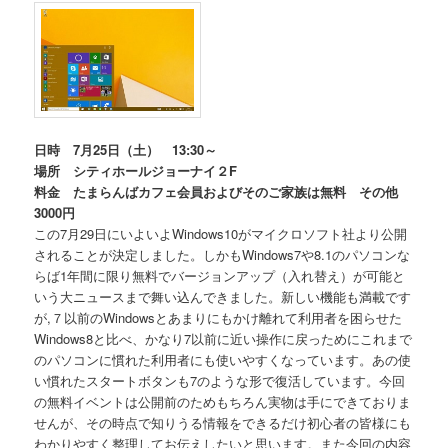
日時 7月25日（土） 13:30～
場所 シティホールジョーナイ２F
料金 たまらんばカフェ会員およびそのご家族は無料 その他
3000円
この7月29日にいよいよWindows10がマイクロソフト社より公開
されることが決定しました。しかもWindows7や8.1のパソコンな
らば1年間に限り無料でバージョンアップ（入れ替え）が可能と
いう大ニュースまで舞い込んできました。新しい機能も満載です
が,７以前のWindowsとあまりにもかけ離れて利用者を困らせた
Windows8と比べ、かなり7以前に近い操作に戻っためにこれまで
のパソコンに慣れた利用者にも使いやすくなっています。あの使
い慣れたスタートボタンも7のような形で復活しています。今回
の無料イベントは公開前のためもちろん実物は手にできておりま
せんが、その時点で知りうる情報をできるだけ初心者の皆様にも
わかりやすく整理してお伝えしたいと思います。また今回の内容