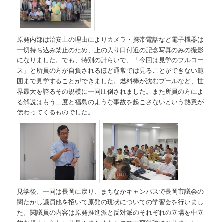
原発内部は治安上の理由によりカメラ・携帯電話など電子機器は
一切持ち込み禁止のため、上の入り口付近の記念写真のみの撮影
になりました。でも、特別の計らいで、「今回は見学のフルコー
ス」と所員の方が自負されるほど通常では見ることができない範
囲まで見学することができました。燃料棒が沈むプールなど、世
界最大を誇るその規模に一同圧倒されました。また所員の方によ
る解説はもう二度と福島のような事故を起こさないという熱意が
伝わってくるものでした。
見学後、一同は長岡に戻り、まちなかキャンパスで長岡市議会の
関たかし議員他を招いて原発の現状についての学習会を行いまし
た。関議員の内容は原発推進派と反対派のそれぞれの立場を中立