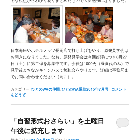
的な視点からわかり易くまとめたもので大変勉強になりました。
日本海庄やホテルメッツ長岡店で打ち上げをやり、原発見学会は
お開きになりました。なお、原発見学会は今回好評につき8月27
日（土）に第二弾を募集中です。会費は1000円（昼食代のみ）で
見学後まちなかキャンパスで勉強会をやります。詳細は事務局ま
でお問い合わせください（高井）。
カテゴリー:
ひとのWAの仲間
,
ひとのWA通信2015年7月号
|
コメント
をどうぞ
「自習形式おさらい」を土曜日
午後に拡充します
投稿日時:
2015年6月19日
投稿者:
admin