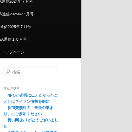
A通信2024年７月号
通信2025年11月号
通信2025年７月号
WA通信１０月号
トップページ
検索
最近の投稿
NPOが皆様に伝えたかったこ
ととは？イラン情勢を例に
参加費無料の「最後の集ま
り」にご参加ください
長い間 ありがとうございまし
た