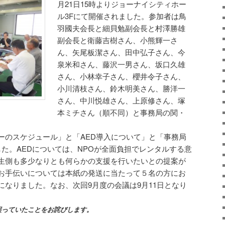
月21日15時よりジョーナイシティホー
ル3Fにて開催されました。参加者は鳥
羽國夫会長と細貝勉副会長と村澤勝雄
副会長と衛藤吉樹さん、小熊輝一さ
ん、矢尾板潔さん、田中弘子さん、今
泉米和さん、藤沢一男さん、坂口久雄
さん、小林幸子さん、櫻井令子さん、
小川清枝さん、鈴木明美さん、勝洋一
さん、中川悦雄さん、上原修さん、塚
本ミチさん（順不同）と事務局の関・
ーのスケジュール」と「AED導入について」と「事務局
た。AEDについては、NPOが全面負担でレンタルする意
生側も多少なりとも何らかの支援を行いたいとの提案が
お手伝いについては本紙の発送に当たって５名の方にお
になりました。なお、次回9月度の会議は9月11日となり
誤っていたことをお詫びします。