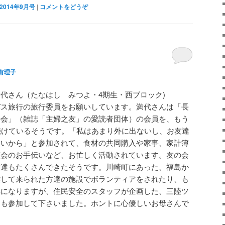
014年9月号
|
コメントをどうぞ
有理子
代さん（たなはし みつよ・4期生・西ブロック)
バス旅行の旅行委員をお願いしています。満代さんは「長
の会」（雑誌「主婦之友」の愛読者団体）の会員を、もう
続けているそうです。「私はあまり外に出ないし、お友達
ないから」と参加されて、食材の共同購入や家事、家計簿
演会のお手伝いなど、お忙しく活動されています。友の会
友達もたくさんできたそうです。川崎町にあった、福島か
難して来られた方達の施設でボランティアをされたり、も
年になりますが、住民安全のスタッフが企画した、三陸ツ
にも参加して下さいました。ホントに心優しいお母さんで