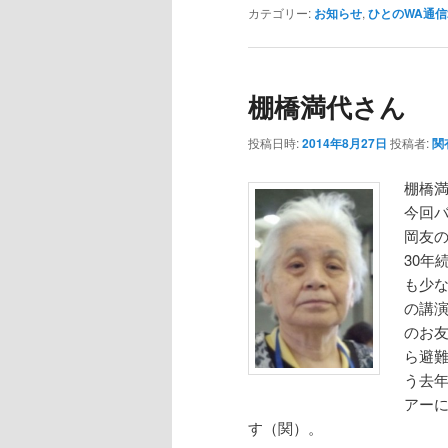
カテゴリー:
お知らせ
,
ひとのWA通信2
棚橋満代さん
投稿日時:
2014年8月27日
投稿者:
関
棚橋満
今回
岡友
30年
も少
の講
のお
ら避
う去
アー
す（関）。