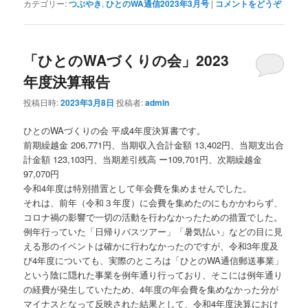
カテゴリー:
つぶやき
,
ひとのWA通信2023年3月号
|
コメントをどうぞ
「ひとのWAづくりの会」2023
年度決算報告
投稿日時:
2023年3月8日
投稿者:
admin
ひとのWAづくりの会 平成4年度決算書です。
前期繰越金 206,771円、当期収入合計金額 13,402円、当期支出合
計金額 123,103円、当期差引残高 ー109,701円、次期繰越金
97,070円
令和4年度は特別措置として年会費を集めませんでした。
それは、前年（令和３年度）に会費を集めたのにもかかわらず、
コロナ禍の影響で一切の活動を行わなかったための措置でした。
例年行っていた「日帰りバスツアー」「暑気払い」などの目に見
える形のイベントは確かに行わなかったのですが、令和3年度及
び4年度についても、実際のところは「ひとのWA通信郵送事業」
という陰に隠れた事業を例年通り行っており、そこには例年通り
の経費が発生していたため、4年度の年会費を集めなかった分が
マイナスとなって反映された結果として、令和4年度決算におけ