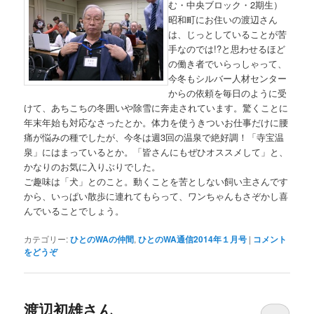
む・中央ブロック・2期生）
昭和町にお住いの渡辺さん
は、じっとしていることが苦
手なのでは!?と思わせるほど
の働き者でいらっしゃって、
今冬もシルバー人材センター
からの依頼を毎日のように受
けて、あちこちの冬囲いや除雪に奔走されています。驚くことに
年末年始も対応なさったとか。体力を使うきついお仕事だけに腰
痛が悩みの種でしたが、今冬は週3回の温泉で絶好調！「寺宝温
泉」にはまっているとか。「皆さんにもぜひオススメして」と、
かなりのお気に入りぶりでした。
ご趣味は「犬」とのこと。動くことを苦としない飼い主さんです
から、いっぱい散歩に連れてもらって、ワンちゃんもさぞかし喜
んでいることでしょう。
カテゴリー:
ひとのWAの仲間
,
ひとのWA通信2014年１月号
|
コメント
をどうぞ
渡辺初雄さん