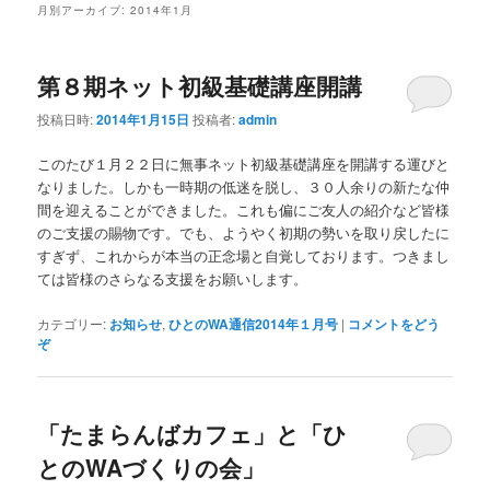
月別アーカイブ:
2014年1月
第８期ネット初級基礎講座開講
投稿日時:
2014年1月15日
投稿者:
admin
このたび１月２２日に無事ネット初級基礎講座を開講する運びと
なりました。しかも一時期の低迷を脱し、３０人余りの新たな仲
間を迎えることができました。これも偏にご友人の紹介など皆様
のご支援の賜物です。でも、ようやく初期の勢いを取り戻したに
すぎず、これからが本当の正念場と自覚しております。つきまし
ては皆様のさらなる支援をお願いします。
カテゴリー:
お知らせ
,
ひとのWA通信2014年１月号
|
コメントをどう
ぞ
「たまらんばカフェ」と「ひ
とのWAづくりの会」