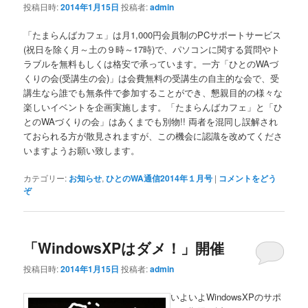
投稿日時:
2014年1月15日
投稿者:
admin
「たまらんばカフェ」は月1,000円会員制のPCサポートサービス
(祝日を除く月～土の９時～17時)で、パソコンに関する質問やト
ラブルを無料もしくは格安で承っています。一方「ひとのWAづ
くりの会(受講生の会)」は会費無料の受講生の自主的な会で、受
講生なら誰でも無条件で参加することができ、懇親目的の様々な
楽しいイベントを企画実施します。「たまらんばカフェ」と「ひ
とのWAづくりの会」はあくまでも別物!! 両者を混同し誤解され
ておられる方が散見されますが、この機会に認識を改めてくださ
いますようお願い致します。
カテゴリー:
お知らせ
,
ひとのWA通信2014年１月号
|
コメントをどう
ぞ
「WindowsXPはダメ！」開催
投稿日時:
2014年1月15日
投稿者:
admin
いよいよWindowsXPのサポ