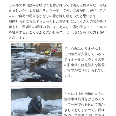
この冬の新潟は年が明けても雪が降っては消える穏やかな日が続
きましたが、１０日ごろから一変して強い寒波が押し寄せ、皆さ
んのご自宅の周りもかなりの雪が降り積もったと思います。ここ
城内町も例にもれずちょっとした空き地にはたくさんの雪が降り
積もり、受講生の皆様の中には「あんなに雪が積もって、クルマ
を駐車するところがあるのかしら？」と不安になられた方も多い
と思います。
でも心配はいりません！
この教室が入居しているシ
ティホールジョウナイの前
の駐車場には超強力な消雪
パイプが取り付けられてい
ます。
さらには上の画像のように
笠井事務局長をはじめスタ
ッフ一同で心を込めて雪か
きしておりますので、皆様
安心して受講においで下さ