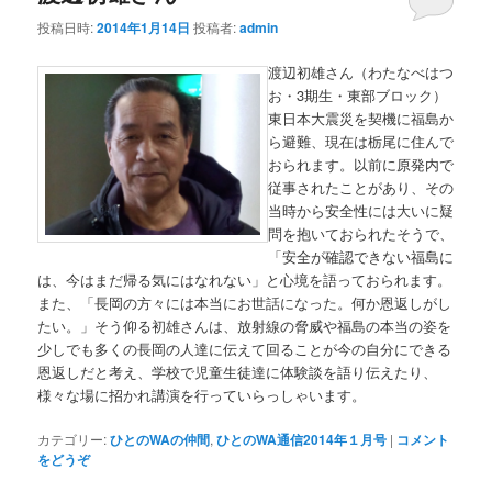
投稿日時:
2014年1月14日
投稿者:
admin
渡辺初雄さん（わたなべはつ
お・3期生・東部ブロック）
東日本大震災を契機に福島か
ら避難、現在は栃尾に住んで
おられます。以前に原発内で
従事されたことがあり、その
当時から安全性には大いに疑
問を抱いておられたそうで、
「安全が確認できない福島に
は、今はまだ帰る気にはなれない」と心境を語っておられます。
また、「長岡の方々には本当にお世話になった。何か恩返しがし
たい。」そう仰る初雄さんは、放射線の脅威や福島の本当の姿を
少しでも多くの長岡の人達に伝えて回ることが今の自分にできる
恩返しだと考え、学校で児童生徒達に体験談を語り伝えたり、
様々な場に招かれ講演を行っていらっしゃいます。
カテゴリー:
ひとのWAの仲間
,
ひとのWA通信2014年１月号
|
コメント
をどうぞ