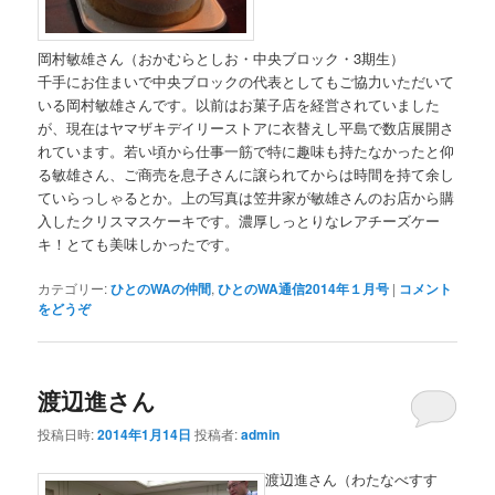
岡村敏雄さん（おかむらとしお・中央ブロック・3期生）
千手にお住まいで中央ブロックの代表としてもご協力いただいて
いる岡村敏雄さんです。以前はお菓子店を経営されていました
が、現在はヤマザキデイリーストアに衣替えし平島で数店展開さ
れています。若い頃から仕事一筋で特に趣味も持たなかったと仰
る敏雄さん、ご商売を息子さんに譲られてからは時間を持て余し
ていらっしゃるとか。上の写真は笠井家が敏雄さんのお店から購
入したクリスマスケーキです。濃厚しっとりなレアチーズケー
キ！とても美味しかったです。
カテゴリー:
ひとのWAの仲間
,
ひとのWA通信2014年１月号
|
コメント
をどうぞ
渡辺進さん
投稿日時:
2014年1月14日
投稿者:
admin
渡辺進さん（わたなべすす