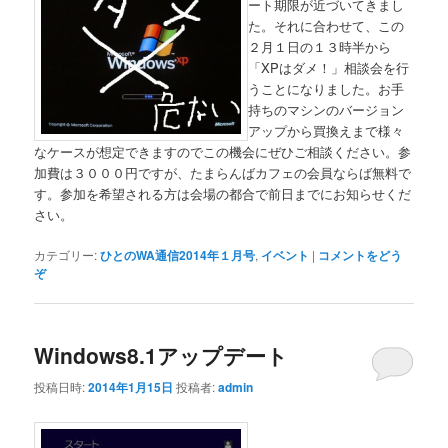
ート期限が近づいてきまし
た。それに合わせて、この
２月１日の１３時半から
「XPはダメ！」相談会を行
うことになりました。お手
持ちのマシンのバージョン
アップから買換えまで様々
なケースが想定できますのでこの機会にぜひご相談ください。参
加費は３０００円ですが、たまらんばカフェの会員ならば無料で
す。参加を希望される方は会場の都合で前日までにお知らせくだ
さい。
カテゴリー:
ひとのWA通信2014年１月号
,
イベント
|
コメントをどう
ぞ
Windows8.1アップデート
投稿日時:
2014年1月15日
投稿者:
admin