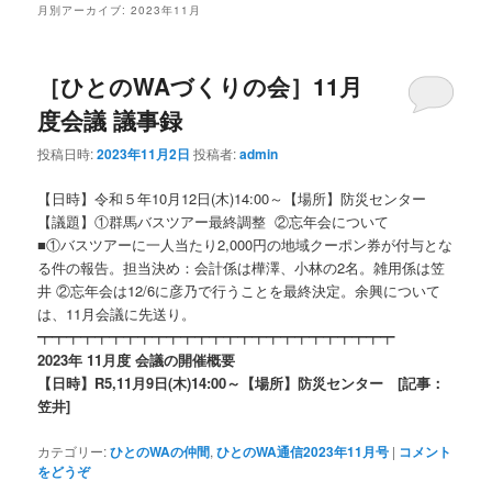
月別アーカイブ:
2023年11月
［ひとのWAづくりの会］11月
度会議 議事録
投稿日時:
2023年11月2日
投稿者:
admin
【日時】令和５年10月12日(木)14:00～【場所】防災センター
【議題】①群馬バスツアー最終調整 ②忘年会について
■①バスツアーに一人当たり2,000円の地域クーポン券が付与とな
る件の報告。担当決め：会計係は樺澤、小林の2名。雑用係は笠
井 ②忘年会は12/6に彦乃で行うことを最終決定。余興について
は、11月会議に先送り。
┯┯┯┯┯┯┯┯┯┯┯┯┯┯┯┯┯┯┯┯┯┯┯┯┯
2023年 11月度 会議の開催概要
【日時】R5,11月9日(木)14:00～【場所】防災センター [記事：
笠井]
カテゴリー:
ひとのWAの仲間
,
ひとのWA通信2023年11月号
|
コメント
をどうぞ