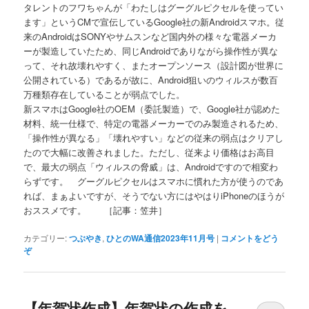
タレントのフワちゃんが「わたしはグーグルピクセルを使ってい
ます」というCMで宣伝しているGoogle社の新Androidスマホ。従
来のAndroidはSONYやサムスンなど国内外の様々な電器メーカ
ーが製造していたため、同じAndroidでありながら操作性が異な
って、それ故壊れやすく、またオープンソース（設計図が世界に
公開されている）であるが故に、Android狙いのウィルスが数百
万種類存在していることが弱点でした。
新スマホはGoogle社のOEM（委託製造）で、Google社が認めた
材料、統一仕様で、特定の電器メーカーでのみ製造されるため、
「操作性が異なる」「壊れやすい」などの従来の弱点はクリアし
たので大幅に改善されました。ただし、従来より価格はお高目
で、最大の弱点「ウィルスの脅威」は、Androidですので相変わ
らずです。 グーグルピクセルはスマホに慣れた方が使うのであ
れば、まぁよいですが、そうでない方にはやはりiPhoneのほうが
おススメです。 ［記事：笠井］
カテゴリー:
つぶやき
,
ひとのWA通信2023年11月号
|
コメントをどう
ぞ
【年賀状作成】年賀状の作成を